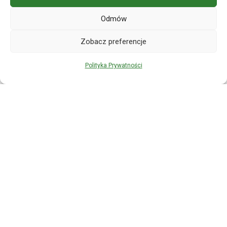
materiały do nauki na Zakres 1!​
Odmów
Zobacz preferencje
Polityka Prywatności
Regulamin
Polityka Prywatności
Zwroty