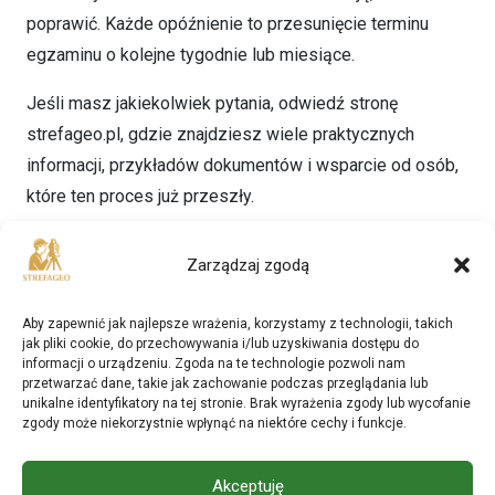
poprawić. Każde opóźnienie to przesunięcie terminu
egzaminu o kolejne tygodnie lub miesiące.
Jeśli masz jakiekolwiek pytania, odwiedź stronę
strefageo.pl, gdzie znajdziesz wiele praktycznych
informacji, przykładów dokumentów i wsparcie od osób,
które ten proces już przeszły.
Powodzenia!
Zarządzaj zgodą
Jeśli masz jakiekolwiek pytania, odwiedź naszą grupę na
facebooku gdzie już jest ponad 1100 osób!
Aby zapewnić jak najlepsze wrażenia, korzystamy z technologii, takich
jak pliki cookie, do przechowywania i/lub uzyskiwania dostępu do
informacji o urządzeniu. Zgoda na te technologie pozwoli nam
Kliknij i dołącz do grupy na Facebooku!
przetwarzać dane, takie jak zachowanie podczas przeglądania lub
unikalne identyfikatory na tej stronie. Brak wyrażenia zgody lub wycofanie
Powodzenia!
zgody może niekorzystnie wpłynąć na niektóre cechy i funkcje.
Sprawdź promocję na wydrukowane akty prawne +
Akceptuję