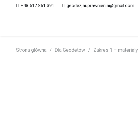
+48 512 861 391
geodezjauprawnienia@gmail.com
Strona główna
/
Dla Geodetów
/
Zakres 1 – materiał