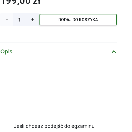
199,00
zł
ilość
DODAJ DO KOSZYKA
Zakres
1 -
Opis
materiały
elektroniczne
do
nauki
na
egzamin
Jeśli chcesz podejść do egzaminu