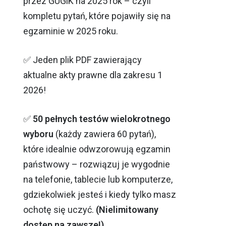
przez GUGiK na 2025 rok – czyli
kompletu pytań, które pojawiły się na
egzaminie w 2025 roku.
✅ Jeden plik PDF zawierający
aktualne akty prawne dla zakresu 1
2026!
✅
50 pełnych testów wielokrotnego
wyboru
(każdy zawiera 60 pytań),
które idealnie odwzorowują egzamin
państwowy – rozwiązuj je wygodnie
na telefonie, tablecie lub komputerze,
gdziekolwiek jesteś i kiedy tylko masz
ochotę się uczyć.
(Nielimitowany
dostęp na zawsze!)