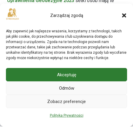
Uprawnienia Geodezyjne 2025
setki osób mają te
same obawy, wymieniają się doświadczeniami i
Zarządzaj zgodą
wspierają się przed egzaminem. Gdy już przejdziesz
przez wszystkie etapy – czeka na ciebie jedno z
Aby zapewnić jak najlepsze wrażenia, korzystamy z technologii, takich
najważniejszych osiągnięć zawodowych w życiu.
jak pliki cookie, do przechowywania i/lub uzyskiwania dostępu do
Powodzenia!
informacji o urządzeniu. Zgoda na te technologie pozwoli nam
przetwarzać dane, takie jak zachowanie podczas przeglądania lub
unikalne identyfikatory na tej stronie. Brak wyrażenia zgody lub wycofanie
Dołącz do grupy Uprawnienia Geodezyjne 2025!
zgody może niekorzystnie wpłynąć na niektóre cechy i funkcje.
Akceptuję
Odmów
Zobacz preferencje
Polityka Prywatności
Regulamin